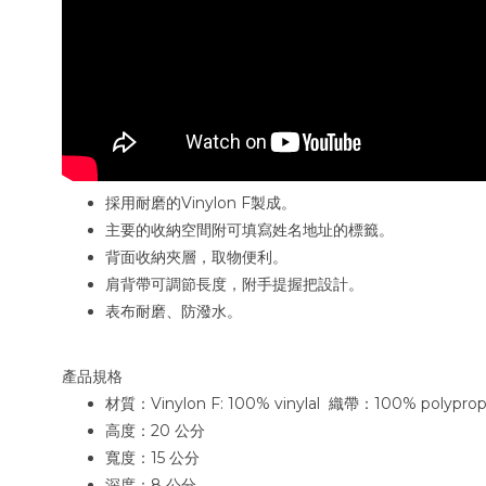
採用耐磨的Vinylon F製成。
主要的收納空間附可填寫姓名地址的標籤。
背面收納夾層，取物便利。
肩背帶可調節長度，附手提握把設計。
表布耐磨、防潑水。
產品規格
材質：Vinylon F: 100% vinylal 織帶：100% polyprop
高度：20 公分
寬度：15 公分
深度：8 公分