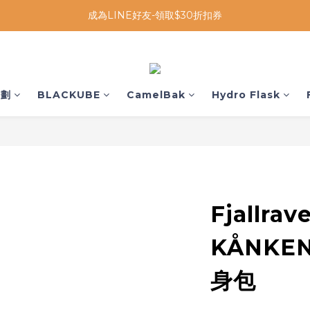
成為LINE好友-領取$30折扣券
企劃
BLACKUBE
CamelBak
Hydro Flask
Fjallra
KÅNKEN 
身包