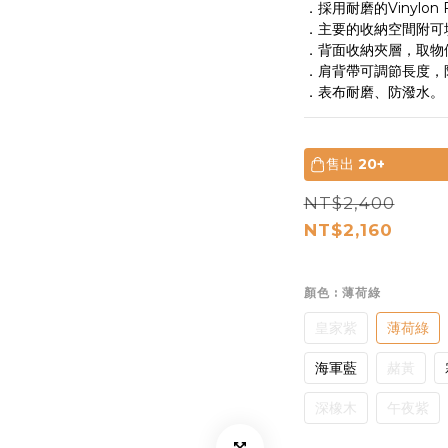
．採用耐磨的Vinylon
．主要的收納空間附可
．背面收納夾層，取物
．肩背帶可調節長度，
．表布耐磨、防潑水。
售出
20+
NT$2,400
NT$2,160
顏色
: 薄荷綠
皇家紫
薄荷綠
海軍藍
赭黃
深橡木
午夜紫