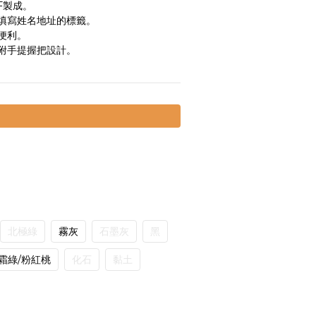
 F製成。
填寫姓名地址的標籤。
便利。
附手提握把設計。
北極綠
霧灰
石墨灰
黑
霜綠/粉紅桃
化石
黏土