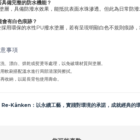
n是否具備完整的防水機能？
U塗層，具備防潑水效果，能抵抗表面水珠滲透。但此為日常防潑
能會有白色痕跡？
於採用環保的水性PU撥水塗層，若有呈現明顯白色不規則痕跡，
。
注意事項
乾洗、漂白、烘乾或熨燙等處理，以免破壞材質與塗層。
使用軟刷搭配溫水進行局部清潔與擦拭。
後再收納，以延長背包使用壽命。
aven Re-Kånken：以永續工藝，實踐對環境的承諾，成就經典