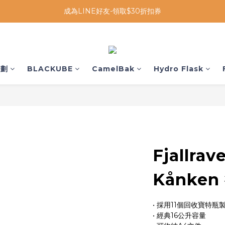
成為LINE好友-領取$30折扣券
企劃
BLACKUBE
CamelBak
Hydro Flask
Fjallra
Kånke
• 採用11個回收寶特
• 經典16公升容量