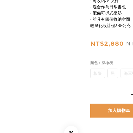
• 可收納A4文件
• 適合作為日常書包
• 配備可拆式坐墊
• 並具有四個收納空間
輕量化設計僅395公克
NT$2,880
NT
顏色
: 深橄欖
板巖
黑
海軍
加入購物車