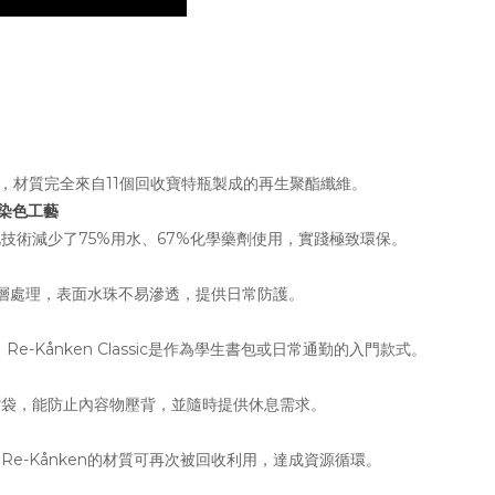
en，材質完全來自11個回收寶特瓶製成的再生聚酯纖維。
 染色工藝
技術減少了75%用水、67%化學藥劑使用，實踐極致環保。
層處理，表面水珠不易滲透，提供日常防護。
Re-Kånken Classic是作為學生書包或日常通勤的入門款式。
背袋，能防止內容物壓背，並隨時提供休息需求。
Re-Kånken的材質可再次被回收利用，達成資源循環。