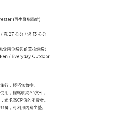
yester (再生聚酯纖維)
 寬 27 公分 / 深 13 公分
包含兩側袋與前置拉鍊袋）
 / Everyday Outdoor
輕旅行，輕巧無負擔。
使用，輕鬆收納A4文件。
，追求高CP值的消費者。
或野餐，可利用內建坐墊。