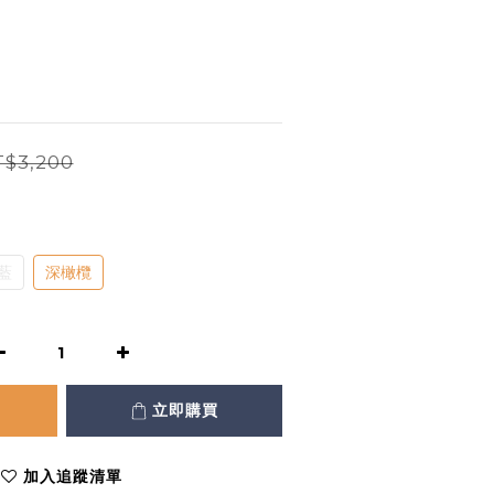
$3,200
藍
深橄欖
立即購買
加入追蹤清單