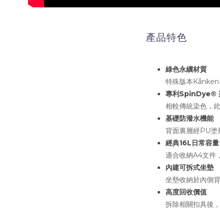
產品特色
綠色永續材質
特殊版本Kånk
專利SpinDye®
相較傳統染色，此
基礎防潑水機能
背面裏層經PU塗
經典16L日常容量
適合收納A4文件，
內建可拆式坐墊
坐墊收納於內側
高度回收價值
拆除相關扣具後，