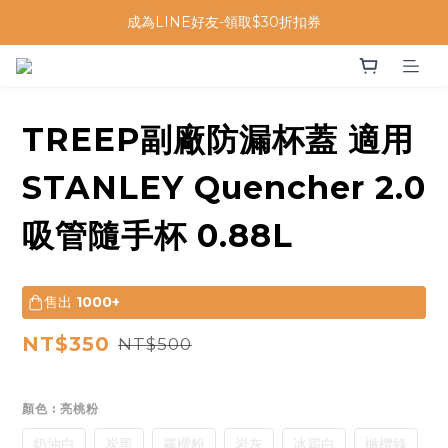
成為LINE好友-領取$30折扣券
TREEP副廠防漏杯蓋 適用
STANLEY Quencher 2.0
吸管隨手杯 0.88L
售出
1000+
NT$350
NT$500
顏色
: 亮桃粉
奶油白
炭黑
霧櫻粉
岩灰
冰霜白
橄欖綠