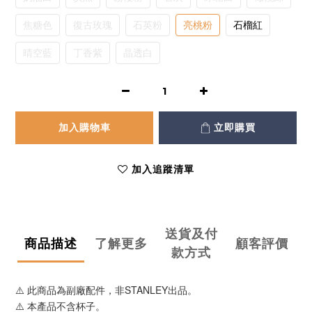
焦糖色
復古玫瑰
石英粉
亮桃粉
石榴紅
晴空藍
丁香紫
晶透白
加入購物車
立即購買
加入追蹤清單
送貨及付
商品描述
了解更多
顧客評價
款方式
⚠️ 此商品為副廠配件，非STANLEY出品。
⚠️ 本產品不含杯子。