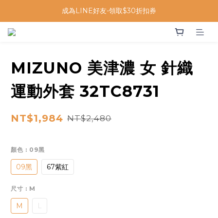
成為LINE好友-領取$30折扣券
MIZUNO 美津濃 女 針織
運動外套 32TC8731
NT$1,984
NT$2,480
顏色
: 09黑
09黑
67紫紅
尺寸
: M
M
L