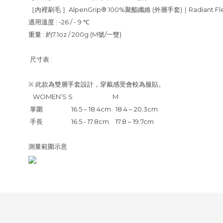
［內裡刷毛 ］
AlpenGrip® 100%聚酯纖維 (外層手套)｜Radiant 
適用溫度 : -26 / - 9 ℃
重量 : 約7.1oz / 200g (M號/一雙)
尺寸表 :
※ 此款為雙層手套設計，穿戴感受會較為服貼。
WOMEN’S
S
M
掌圍
16.5 – 18.4cm
18.4 – 20.3cm
手長
16.5 - 17.8cm
17.8 – 19.7cm
測量範圍示意