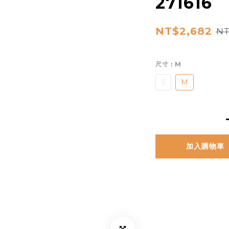
271616
NT$2,682
NT
尺寸
: M
S
M
加入購物車