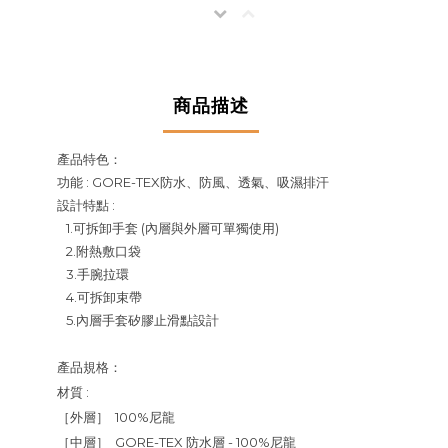
商品描述
產品特色：
功能 : GORE-TEX防水
、防風、
透氣
、
吸濕排汗
設計特點
:
1.可拆卸手套 (內層與外層可單獨使用)
2.附熱敷口袋
3.手腕拉環
4.
可拆卸束帶
5.內層手套矽膠止滑點設計
產品規格：
材質 :
［外層］ 100%尼龍
［中層］
GORE-TEX 防水層 - 100%尼龍