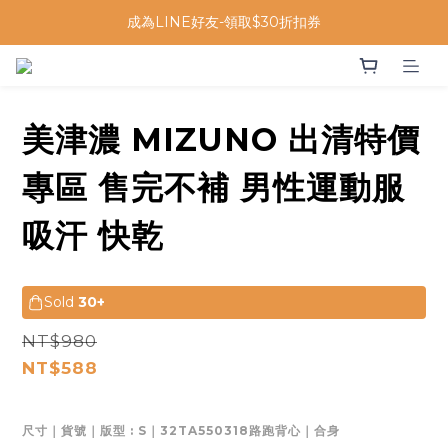
成為LINE好友-領取$30折扣券
美津濃 MIZUNO 出清特價
專區 售完不補 男性運動服
吸汗 快乾
Sold
30+
NT$980
NT$588
尺寸｜貨號｜版型
: S｜32TA550318路跑背心｜合身