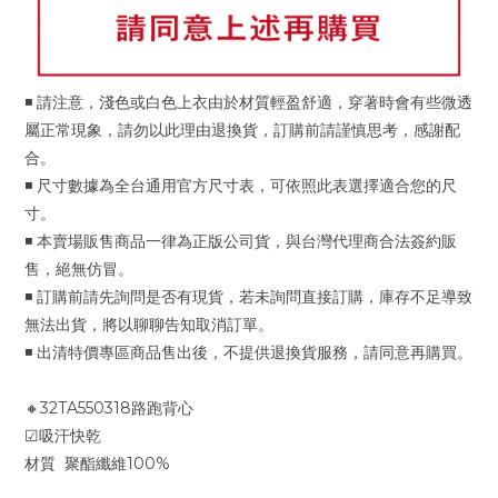
◾ 請注意，淺色或白色上衣由於材質輕盈舒適，穿著時會有些微透
屬正常現象，請勿以此理由退換貨，訂購前請謹慎思考，感謝配
合。
◾ 尺寸數據為全台通用官方尺寸表，可依照此表選擇適合您的尺
寸。
◾ 本賣場販售商品一律為正版公司貨，與台灣代理商合法簽約販
售，絕無仿冒。
◾ 訂購前請先詢問是否有現貨，若未詢問直接訂購，庫存不足導致
無法出貨，將以聊聊告知取消訂單。
◾ 出清特價專區商品售出後，不提供退換貨服務，請同意再購買。
🔸32TA550318路跑背心
☑吸汗快乾
材質 聚酯纖維100%