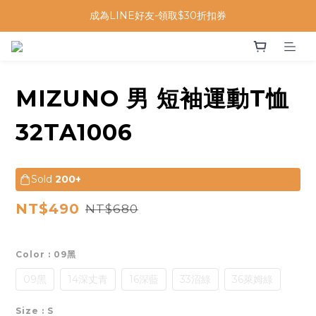
成為LINE好友-領取$30折扣券
MIZUNO 男 短袖運動T恤
32TA1006
Sold
200+
NT$490
NT$680
Color
: 09黑
09黑
14深丈青
16深藍
33沼綠
36萊姆綠
Size
: S