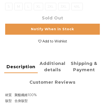
S
M
L
XL
2XL
3XL
4XL
Sold Out
Notify When in Stock
Add to Wishlist
Additional
Shipping &
Description
details
Payment
Customer Reviews
材質
聚酯纖維100%
版型
合身版型