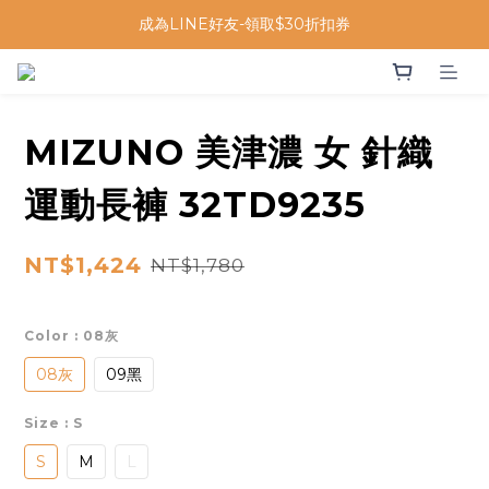
成為LINE好友-領取$30折扣券
MIZUNO 美津濃 女 針織
運動長褲 32TD9235
NT$1,424
NT$1,780
Color
: 08灰
08灰
09黑
Size
: S
S
M
L