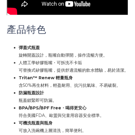
產品特色
彈蓋式瓶蓋
旋轉開蓋設計，瓶嘴自動彈開，操作流暢方便。
人體工學矽膠瓶嘴・可拆洗不卡垢
可替換式矽膠瓶嘴，提供舒適流暢的飲水體驗，易於清潔。
Tritan™ Renew 輕量瓶身
含50%再生材料，輕盈耐用、抗污抗氣味、不易破裂。
防漏瓶蓋設計
瓶蓋鎖緊即可防漏。
BPA/BPS/BPF Free・喝得更安心
符合美國FDA、歐盟與兒童用容器安全標準。
可機洗瓶蓋與瓶身
可放入洗碗機上層清洗，簡單便利。