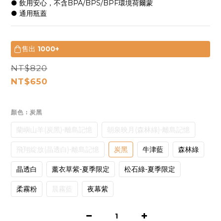
● 飲用安心，不含BPA/BPS/BPF環境荷爾蒙
● 通用瓶蓋
售出
1000+
NT$820
NT$650
顏色
: 炭黑
蘭嶼山羊(炭黑)-離島記憶
朝泉映月(森林綠)-離島記憶
飛翔綻放(晶透白)-離島記憶
炭黑
牛津藍
森林綠
晶透白
薰衣草紫-夏季限定
松石綠-夏季限定
柔霧粉
晨霧藍
夜幕紫