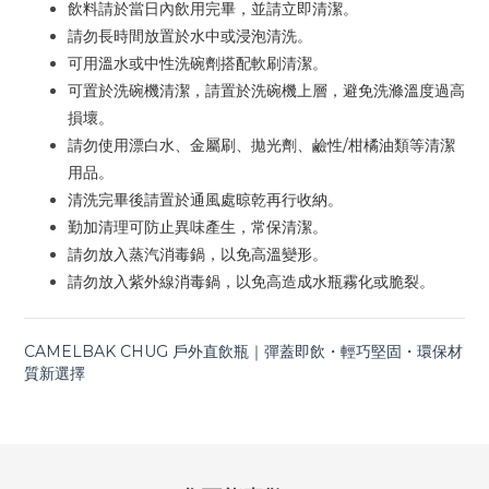
飲料請於當日內飲用完畢，並請立即清潔。
請勿長時間放置於水中或浸泡清洗。
可用溫水或中性洗碗劑搭配軟刷清潔。
可置於洗碗機清潔，請置於洗碗機上層，避免洗滌溫度過高
損壞。
請勿使用漂白水、金屬刷、拋光劑、鹼性/柑橘油類等清潔
用品。
清洗完畢後請置於通風處晾乾再行收納。
勤加清理可防止異味產生，常保清潔。
請勿放入蒸汽消毒鍋，以免高溫變形。
請勿放入紫外線消毒鍋，以免高造成水瓶霧化或脆裂。
CAMELBAK CHUG 戶外直飲瓶｜彈蓋即飲・輕巧堅固・環保材
質新選擇