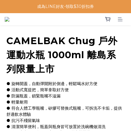
成為LINE好友-領取$30折扣券
CAMELBAK Chug 戶外
運動水瓶 1000ml 離島系
列限量上市
● 旋轉開蓋，自動彈開附於側邊，輕鬆喝水好方便
● 活動式寬提把，簡單拿取好方便
● 防漏瓶蓋，鎖緊瓶嘴不溢漏
● 輕量耐用
● 符合人體工學瓶嘴，矽膠可替換式瓶嘴，可拆洗不卡垢，提供
舒適飲水體驗
● 抗污不殘留氣味
● 清潔簡單便利，瓶蓋與瓶身皆可放置於洗碗機做清洗