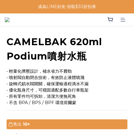
成為LINE好友-領取$30折扣券
CAMELBAK 620ml
Podium噴射水瓶
• 輕量化擠壓設計，補水省力不費勁
• 噴射閥自動閉合技術，有效防止液體噴濺
• 旋轉式鎖水閥開關，確保運輸過程滴水不漏
• 優化瓶身尺寸，可穩固適配多數自行車瓶架
• 所有零件均可拆卸，清潔方便無死角
• 不含 BPA / BPS / BPF 環境荷爾蒙
售出
10+