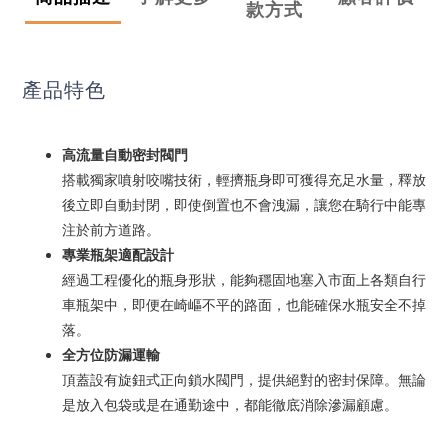
款方式
產品特色
高流量自動密封閥門
搭載獨家噴射咬嘴技術，輕擠瓶身即可獲得充足水量，釋放
後立即自動封閉，即使倒置也不會洩漏，讓您在騎行中能專
注於前方道路。
專業瓶架適配設計
經過工程優化的瓶身形狀，能夠穩固地塞入市面上各類自行
車瓶架中，即便在崎嶇不平的路面，也能確保水瓶安全不掉
落。
全方位防漏運輸
頂蓋設有旋鈕式正向鎖水閥門，提供絕對的密封保障。無論
是放入包袋或是在通勤途中，都能徹底消除滲漏顧慮。