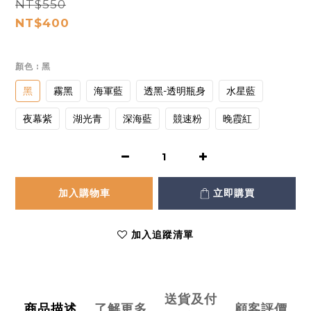
NT$550
NT$400
顏色
: 黑
黑
霧黑
海軍藍
透黑-透明瓶身
水星藍
夜幕紫
湖光青
深海藍
競速粉
晚霞紅
加入購物車
立即購買
加入追蹤清單
送貨及付
商品描述
了解更多
顧客評價