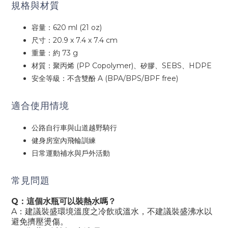
規格與材質
容量：620 ml (21 oz)
尺寸：20.9 x 7.4 x 7.4 cm
重量：約 73 g
材質：聚丙烯 (PP Copolymer)、矽膠、SEBS、HDPE
安全等級：不含雙酚 A (BPA/BPS/BPF free)
適合使用情境
公路自行車與山道越野騎行
健身房室內飛輪訓練
日常運動補水與戶外活動
常見問題
Q：這個水瓶可以裝熱水嗎？
A：建議裝盛環境溫度之冷飲或溫水，不建議裝盛沸水以
避免擠壓燙傷。