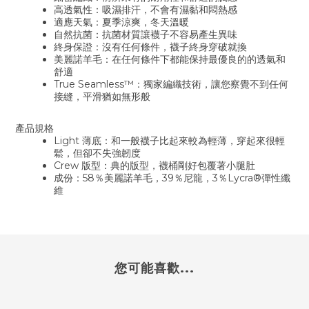
高透氣性：吸濕排汗，不會有濕黏和悶熱感
適應天氣：夏季涼爽，冬天溫暖
自然抗菌：抗菌材質讓襪子不容易產生異味
終身保證：沒有任何條件，襪子終身穿破就換
美麗諾羊毛：在任何條件下都能保持最優良的的透氣和
舒適
True Seamless™：獨家編織技術，讓您察覺不到任何
接縫，平滑猶如無形般
產品規格
Light 薄底：
和一般襪子比起來較為輕薄
，穿起來很輕
鬆
，但卻不失強韌度
Crew 版型：典的版型
，襪桶剛好包覆著小腿肚
成份：58％美麗諾羊毛，39％尼龍，3％Lycra®彈性纖
維
您可能喜歡...