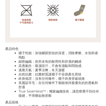
產品特色
襪子性能：加強腳跟部份的深度，消除摩擦、水泡和過
熱點
細密編織：前所未有的耐用性和舒適的觸感
高透氣性：吸濕排汗，不會有濕黏和悶熱感
適應天氣：夏季涼爽，冬天溫暖
自然抗菌：抗菌材質讓襪子不容易產生異味
終身保證：沒有任何條件，襪子終身穿破就換
美麗諾羊毛：在任何條件下都能保持最優良的的透氣和
舒適
True Seamless™：獨家編織技術，讓您察覺不到任何
接縫，平滑猶如無形般
產品規格