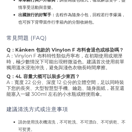
單車騎行與戶外祭典：
調整為腰包模式，徹底解放雙手，盡
情享受活動與音樂。
出國旅行的好幫手：
去程作為隨身小包，回程若行李爆滿，
也可拆下背帶當作行李箱內的分類收納包。
常見問題 (FAQ)
Q：Kånken 包款的 Vinylon F 布料會退色或移染嗎？
A：Vinylon F 布料特性類似丹寧布，在初期使用或潮溼
時，極少數情況下可能出現輕微溢色。建議首次使用前單
獨用溫水浸泡沖洗，避免與淺色衣物長時間摩擦。
Q：4L 容量大概可以裝多少東西？
A：寬度 22 公分、深度 12 公分的立體空間，足以同時裝
下您的長夾、大型智慧型手機、鑰匙、隨身面紙，甚至還
能塞入一罐 300ml 左右的小水瓶或輕便雨傘。
建議清洗方式或注意事項
請勿使用洗衣機清洗，不可乾洗、不可漂白、不可烘乾、不
可熨燙。