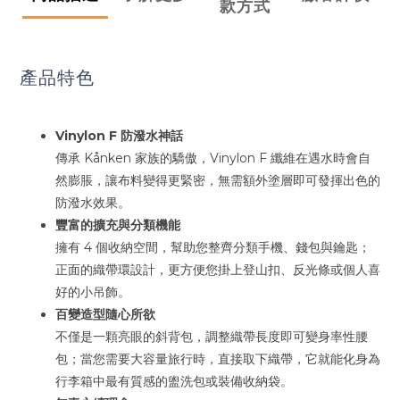
款方式
產品特色
Vinylon F 防潑水神話
傳承 Kånken 家族的驕傲，Vinylon F 纖維在遇水時會自
然膨脹，讓布料變得更緊密，無需額外塗層即可發揮出色的
防潑水效果。
豐富的擴充與分類機能
擁有 4 個收納空間，幫助您整齊分類手機、錢包與鑰匙；
正面的織帶環設計，更方便您掛上登山扣、反光條或個人喜
好的小吊飾。
百變造型隨心所欲
不僅是一顆亮眼的斜背包，調整織帶長度即可變身率性腰
包；當您需要大容量旅行時，直接取下織帶，它就能化身為
行李箱中最有質感的盥洗包或裝備收納袋。