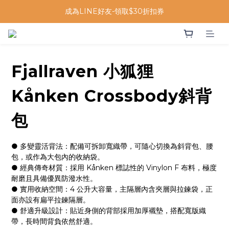
成為LINE好友-領取$30折扣券
Fjallraven 小狐狸
Kånken Crossbody斜背
包
● 多變靈活背法：配備可拆卸寬織帶，可隨心切換為斜背包、腰
包，或作為大包內的收納袋。
● 經典傳奇材質：採用 Kånken 標誌性的 Vinylon F 布料，極度
耐磨且具備優異防潑水性。
● 實用收納空間：4 公升大容量，主隔層內含夾層與拉鍊袋，正
面亦設有扁平拉鍊隔層。
● 舒適升級設計：貼近身側的背部採用加厚襯墊，搭配寬版織
帶，長時間背負依然舒適。