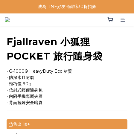
成為LINE好友-領取$30折扣券
Fjallraven 小狐狸
POCKET 旅行隨身袋
• G-1000® HeavyDuty Eco 材質
• 防潑水且耐磨
• 輕巧僅 90g
• 信封式輕便隨身包
• 內附手機專屬夾層
• 背面拉鍊安全暗袋
售出
10+