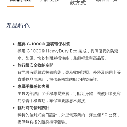
款方式
產品特色
經典 G-1000® 重磅環保材質
採用 G-1000® HeavyDuty Eco 製成，具備優異的防潑
水、防風、快乾和耐耗損性能，兼顧輕量與高品質。
旅行級安全收納空間
背面設有隱藏式拉鍊暗袋，專為收納護照、外幣及信用卡等
貴重物品而設計，提供高標準的貼身防盜保護。
專屬手機感知夾層
主袋內部設計了手機專屬夾層，可貼近身體，讓使用者更容
易察覺手機震動，確保重要訊息不漏接。
輕巧時尚信封設計
獨特的信封式開口設計，外型俐落簡約；淨重僅 90 公克，
提供無負擔的隨身攜帶體驗。