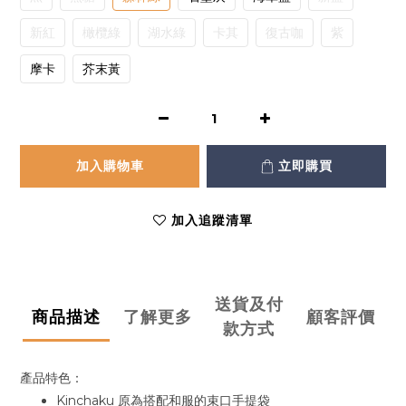
新紅
橄欖綠
湖水綠
卡其
復古咖
紫
摩卡
芥末黃
加入購物車
立即購買
加入追蹤清單
送貨及付
商品描述
了解更多
顧客評價
款方式
產品特色：
Kinchaku 原為搭配和服的束口手提袋