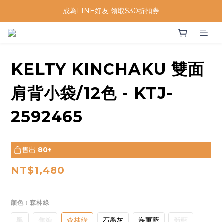
成為LINE好友-領取$30折扣券
KELTY KINCHAKU 雙面
肩背小袋/12色 - KTJ-
2592465
售出
80+
NT$1,480
顏色
: 森林綠
黑
焦糖
森林綠
石墨灰
海軍藍
新藍