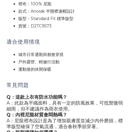
裡布：100% 尼龍
款式：Anorak 半開襟連帽設計
版型：Standard Fit 標準版型
貨號：D2TC9573
適合使用情境
城市日常通勤與都會穿搭
戶外露營、輕健行活動
運動後的休閒保暖
常見問題
Q：這款上衣有防水功能嗎？
A：此款為平織面料，具有一定的防風效果，可抵禦微弱
細雨，但不建議作為雨衣使用。
Q：內裡尼龍材質會悶熱嗎？
A：尼龍裡布設計是為了增加親膚度並減少內外磨損，標
準版型確保了空氣流通，適合春秋季節穿著。