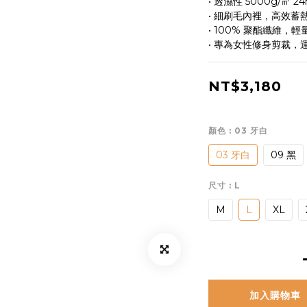
• 透濕性 5000g/㎡ 
• 細刷毛內裡，高效蓄
• 100% 聚酯纖維，
• 專為女性修身剪裁，
NT$3,180
顏色
: 03 牙白
03 牙白
09 黑
尺寸
: L
M
L
XL
加入購物車