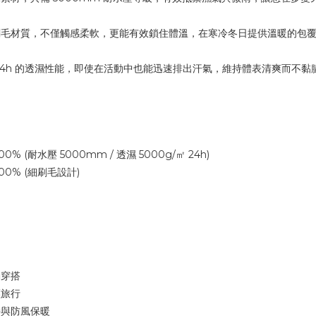
刷毛材質，不僅觸感柔軟，更能有效鎖住體溫，在寒冷冬日提供溫暖的包
/㎡ 24h 的透濕性能，即使在活動中也能迅速排出汗氣，維持體表清爽而不黏
% (耐水壓 5000mm / 透濕 5000g/㎡ 24h)
00% (細刷毛設計)
勤穿搭
輕旅行
持與防風保暖