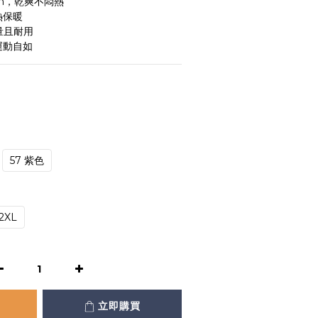
24h，乾爽不悶熱
熱保暖
輕量且耐用
運動自如
57 紫色
2XL
立即購買