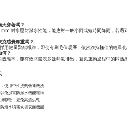
雨天穿著嗎？
00mm 耐水壓防潑水性能，能應對一般小雨或短時間降雨，若
夾克感覺厚重嗎？
O 採用輕量聚酯纖維，即使有刷毛保暖層，依然維持極佳的輕量
如何？
/㎡ 的透濕率，能有效將體表多餘熱氣排出，避免運動過程中的悶熱
式
後，使用中性洗劑低速機洗
，以免損害防潑水機能纖維
吊掛晾乾，避免高溫烘乾
配防潑水噴霧恢復表面機能