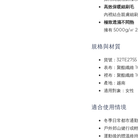
高效保暖細刷毛
內裡結合親膚細
極致透濕不悶熱
擁有 5000g
規格與材質
貨號：32TE2755
表布：聚酯纖維 100
裡布：聚酯纖維 1
產地：越南
適用對象：女性
適合使用情境
冬季日常都市通
戶外郊山健行或
運動後的體溫維