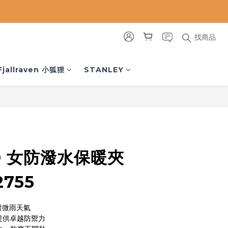
找商品
立即購買
Fjallraven 小狐狸
STANLEY
O 女防潑水保暖夾
2755
對微雨天氣
，提供卓越防禦力