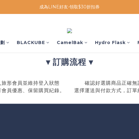
成為LINE好友-領取$30折扣券
企劃
BLACKUBE
CamelBak
Hydro Flask
▾ 訂購流程 ▾
入旅形會員並維持登入狀態
確認好選購商品正確無
有會員優惠、保留購買紀錄。
選擇運送與付款方式，訂單