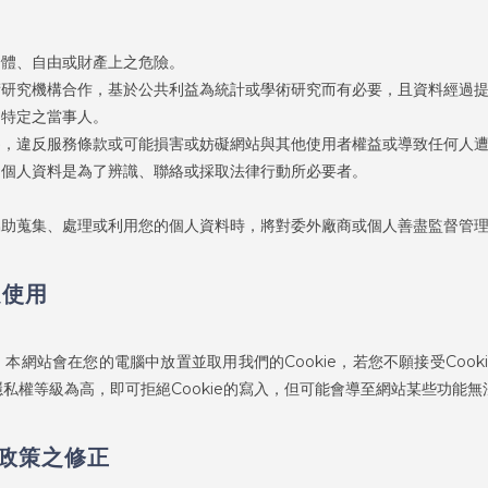
。
身體、自由或財產上之危險。
術研究機構合作，基於公共利益為統計或學術研究而有必要，且資料經過
別特定之當事人。
為，違反服務條款或可能損害或妨礙網站與其他使用者權益或導致任何人
的個人資料是為了辨識、聯絡或採取法律行動所必要者。
。
協助蒐集、處理或利用您的個人資料時，將對委外廠商或個人善盡監督管
之使用
本網站會在您的電腦中放置並取用我們的Cookie，若您不願接受Cook
私權等級為高，即可拒絕Cookie的寫入，但可能會導至網站某些功能無
政策之修正