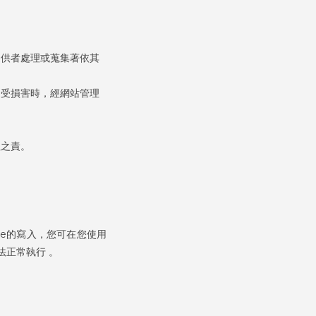
提供者處理或蒐集著依其
遭受損害時，經網站管理
理之責。
ie的寫入，您可在您使用
法正常執行 。