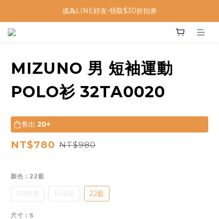
成為LINE好友-領取$30折扣券
MIZUNO 男 短袖運動
POLO衫 32TA0020
售出
20+
NT$780
NT$980
顏色
: 22藍
09黑色
14深藍
22藍
尺寸
: S