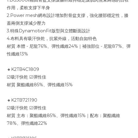
1.BG5000ll藉由骨盆支撐讓軀幹維持穩定讓肌肉無束縛感的自在
作用，柔軟支撐下半身
2.Power mesh網布設計增加對骨盆支撐，強化腰部穩定性，膝
蓋兩側支撐減少壓力
3.特殊DynamotionFit版型與立體斷面設計
4.布料具有吸汗快乾，抗紫外線，活動自如特色
材質 本體 - 尼龍76%、彈性纖維24%｜補強部位 - 尼龍87%、彈
性纖維13%
🔸K2TB4C1809
☑吸汗快乾 ☑彈性佳
材質 聚酯纖維85%、彈性纖維15%
🔸K2TB721190
☑吸汗快乾 ☑彈性佳
材質 主布：聚酯纖維85%、彈性纖維15%｜配布：聚酯纖維
78%、彈性纖維22%