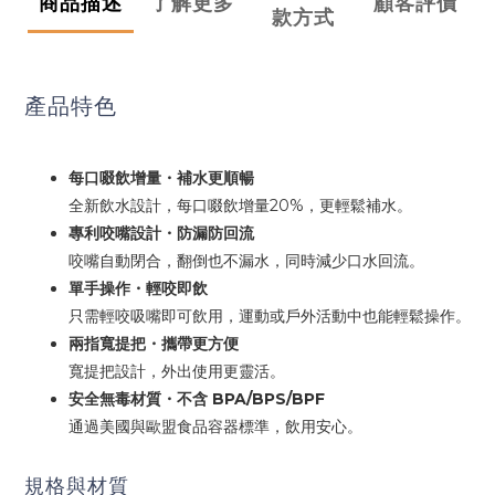
商品描述
了解更多
顧客評價
款方式
產品特色
每口啜飲增量・補水更順暢
全新飲水設計，每口啜飲增量20%，更輕鬆補水。
專利咬嘴設計・防漏防回流
咬嘴自動閉合，翻倒也不漏水，同時減少口水回流。
單手操作・輕咬即飲
只需輕咬吸嘴即可飲用，運動或戶外活動中也能輕鬆操作。
兩指寬提把・攜帶更方便
寬提把設計，外出使用更靈活。
安全無毒材質・不含 BPA/BPS/BPF
通過美國與歐盟食品容器標準，飲用安心。
規格與材質