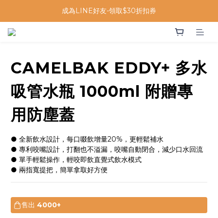
成為LINE好友-領取$30折扣券
CAMELBAK EDDY+ 多水
吸管水瓶 1000ml 附贈專
用防塵蓋
● 全新飲水設計，每口啜飲增量20%，更輕鬆補水
● 專利咬嘴設計，打翻也不溢漏，咬嘴自動閉合，減少口水回流
● 單手輕鬆操作，輕咬即飲直覺式飲水模式
● 兩指寬提把，簡單拿取好方便
售出
4000+