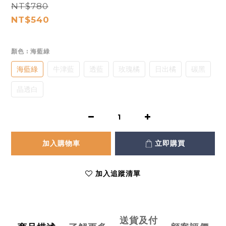
NT$780
NT$540
顏色
: 海藍綠
海藍綠
牛津藍
透藍
玫瑰橘
日出橘
碳黑
晶透白
加入購物車
立即購買
加入追蹤清單
送貨及付