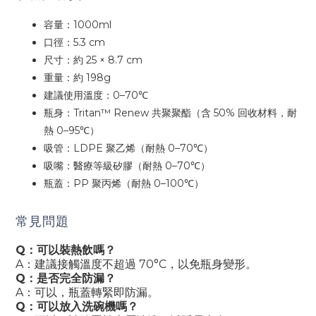
容量：1000ml
口徑：5.3 cm
尺寸：約 25 × 8.7 cm
重量：約 198g
建議使用溫度：0–70℃
瓶身：Tritan™ Renew 共聚聚酯（含 50% 回收材料，耐
熱 0–95℃）
吸管：LDPE 聚乙烯（耐熱 0–70℃）
吸嘴：醫療等級矽膠（耐熱 0–70℃）
瓶蓋：PP 聚丙烯（耐熱 0–100℃）
常見問題
Q：可以裝熱飲嗎？
A：建議接觸溫度不超過 70°C，以免瓶身變形。
Q：是否完全防漏？
A：可以，瓶蓋轉緊即防漏。
Q：可以放入洗碗機嗎？