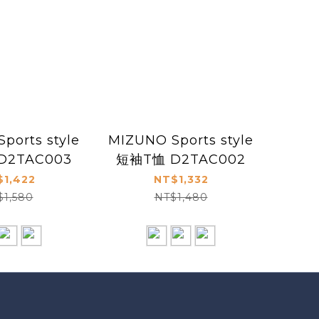
ports style
MIZUNO Sports style
D2TAC003
短袖T恤 D2TAC002
$1,422
NT$1,332
$1,580
NT$1,480