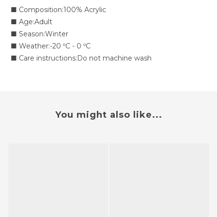
■
Composition:100% Acrylic
■
Age:Adult
■
Season:Winter
■
Weather:-20 ºC - 0 ºC
■
Care instructions:Do not machine wash
You might also like...