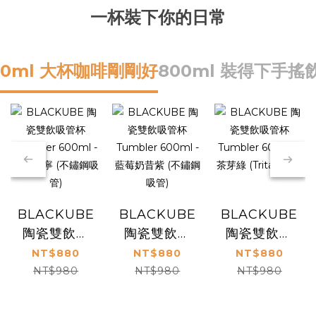
一杯裝下你的日常
00ml 大杯咖啡剛剛好
800ml 裝得下手搖
BLACKUBE
BLACKUBE
BLACKUBE
陶瓷雙飲吸
陶瓷雙飲吸
陶瓷雙飲吸
管杯
管杯
管杯
NT$880
NT$880
NT$880
Tumbler
Tumbler
Tumbler
NT$980
NT$980
NT$980
600ml - 淺
600ml - 藍
600ml - 茶
調單寧 (不鏽
莓奶昔紫 (不
芽綠 (Tritan