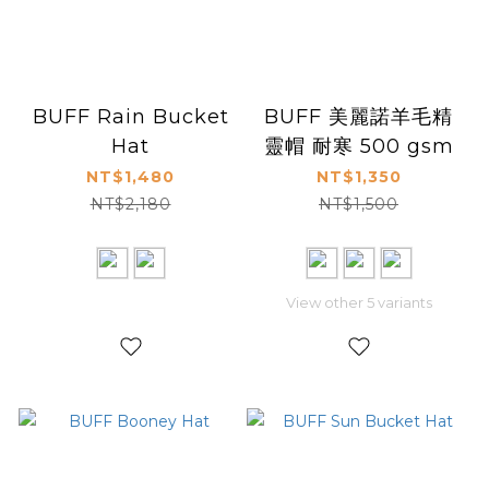
BUFF Rain Bucket
BUFF 美麗諾羊毛精
Hat
靈帽 耐寒 500 gsm
NT$1,480
NT$1,350
NT$2,180
NT$1,500
View other 5 variants