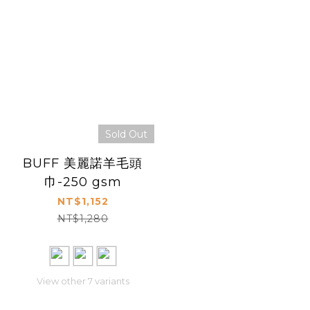
Sold Out
BUFF 美麗諾羊毛頭
巾-250 gsm
NT$1,152
NT$1,280
View other 7 variants