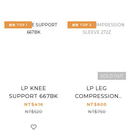
銷售 TOP 1
銷售 TOP 2
SOLD OUT
LP KNEE
LP LEG
SUPPORT 667BK
COMPRESSION
SLEEVE 272Z
NT$416
NT$600
NT$520
NT$750