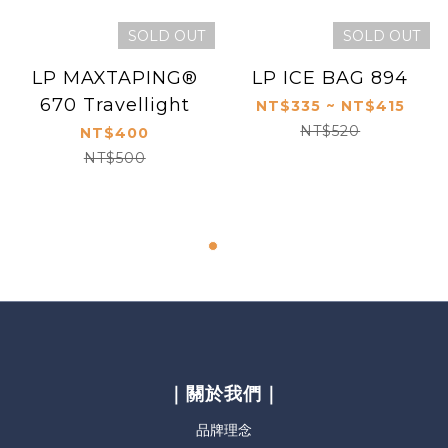
SOLD OUT
SOLD OUT
LP MAXTAPING®
LP ICE BAG 894
670 Travellight
NT$335 ~ NT$415
NT$520
NT$400
NT$500
｜關於我們｜
品牌理念