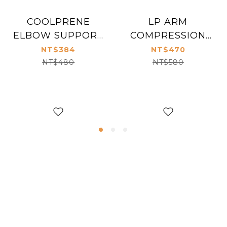
COOLPRENE
LP ARM
ELBOW SUPPORT
COMPRESSION
759CN
SLEEVE 251Z
NT$384
NT$470
NT$480
NT$580