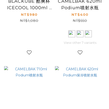
BLACKUBE 酷爽杯
CAMELBAK 620ml
ICECOOL 1000ml -
Podium噴射水瓶
茶白
NT$980
NT$400
NT$1,080
NT$550
View other 7 variants