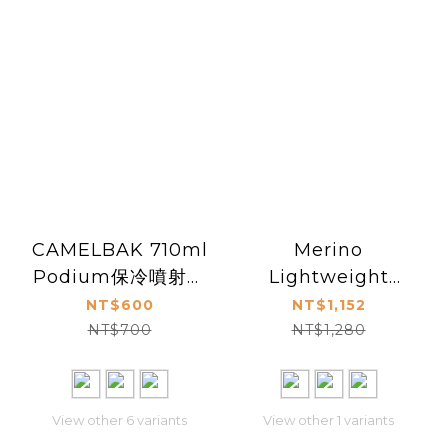
CAMELBAK 710ml
Merino
Podium保冷噴射水
Lightweight
瓶
Neckwear Natural
NT$600
NT$1,152
Tye Dye
NT$700
NT$1,280
View other 6 variants
View other 1 variants