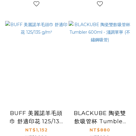
BUFF 美麗諾羊毛頭
BLACKUBE 陶瓷雙
巾 舒適印花 125/135
飲吸管杯 Tumbler
g/m²
600ml - 淺調單寧
NT$1,152
NT$880