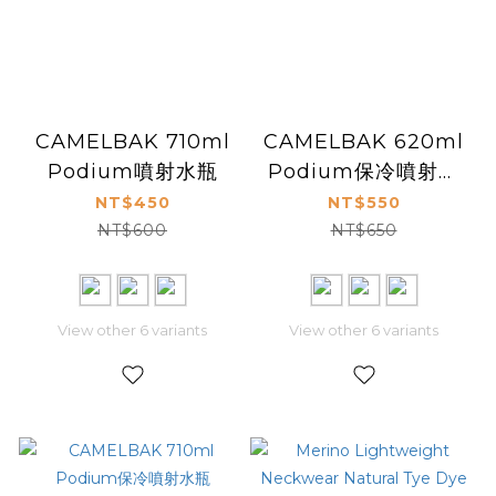
CAMELBAK 710ml
CAMELBAK 620ml
Podium噴射水瓶
Podium保冷噴射水
瓶
NT$450
NT$550
NT$600
NT$650
View other 6 variants
View other 6 variants