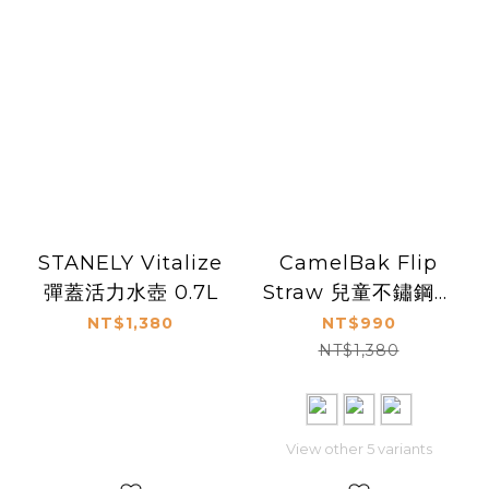
STANELY Vitalize
CamelBak Flip
彈蓋活力水壺 0.7L
Straw 兒童不鏽鋼吸
管保溫瓶(保冰)
NT$1,380
NT$990
450ml
NT$1,380
View other 5 variants