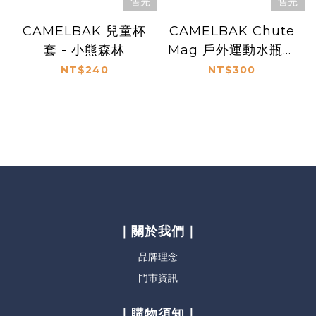
售完
售完
CAMELBAK 兒童杯
CAMELBAK Chute
套 - 小熊森林
Mag 戶外運動水瓶替
換蓋 黑
NT$240
NT$300
｜關於我們｜
品牌理念
門市資訊
｜購物須知｜