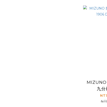
MIZUN
九分褲
D2T
NT
NT