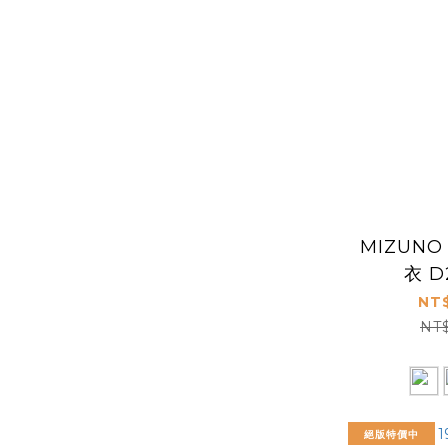
MIZUNO
衣 D
NT$
NT
絕版特價中