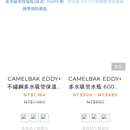
售完
CAMELBAK EDDY+
CAMELBAK EDDY+
不鏽鋼多水吸管保溫瓶
多水吸管水瓶 600ml
(保冰) 750ml 附贈專
附贈專用防塵蓋
NT$1,184
NT$500 ~ NT$680
用防塵蓋
NT$1,480
NT$850
看其他 5 個選項
看其他 9 個選項