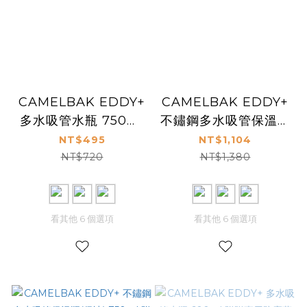
CAMELBAK EDDY+
CAMELBAK EDDY+
多水吸管水瓶 750ml
不鏽鋼多水吸管保溫瓶
附贈專用防塵蓋
(保冰) 600ml 附贈專
NT$495
NT$1,104
用防塵蓋
NT$720
NT$1,380
看其他 6 個選項
看其他 6 個選項